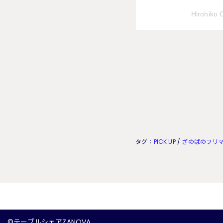
Hirohik
タグ：
PICK UP
/
ざのばのフリ
©テーブルシェアZANOVA